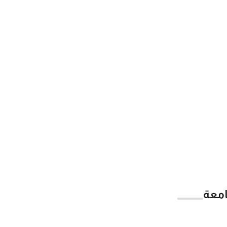
امعة
App Store