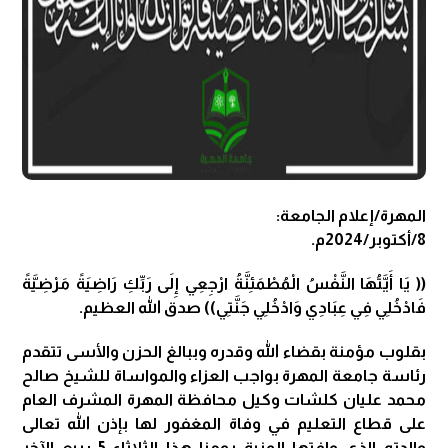
المهرة/إعلام الجامعة:
8/أكتوبر/2024م.
(( يَا أَيَّتُهَا النَّفْسُ الْمُطْمَئِنَّةُ ارْجِعِي إِلَى رَبِّكِ رَاضِيَةً مَرْضِيَّةً
فَادْخُلِي فِي عِبَادِي وَادْخُلِي جَنَّتِي)) صدق الله العظيم.
بقلوب مؤمنة بقضاء الله وقدره وببالغ الحزن والأسى تتقدم
رئاسة جامعة المهرة بواجب العزاء والمواساة للشيخ صالح
محمد عليان كلشات وكيل محافظة المهرة المشرف العام
على قطاع التعليم في وفاة المغفور لها بإذن الله تعالى
والدته الذي وافتها المنية يومنا هذا الثلاثاء 5 ربيع الآخر