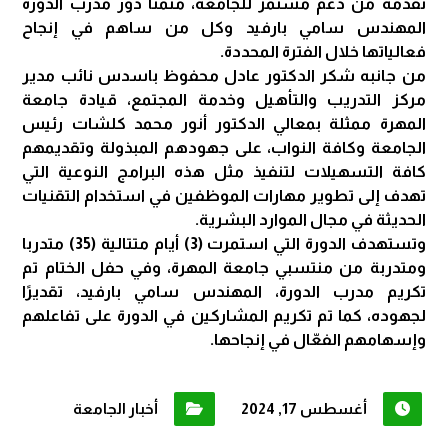
تقدمه من دعم مستمر للجامعة، مثمناً دور مدرب الدورة
المهندس سامي بارفيد وكل من ساهم في إنجاح
فعالياتها خلال الفترة المحددة.
من جانبه شكر الدكتور عادل محفوظ باسدس نائب مدير
مركز التدريب والتأهيل وخدمة المجتمع، قيادة جامعة
المهرة ممثلة بمعالي الدكتور أنور محمد كلشات رئيس
الجامعة وكافة النواب، على جهودهم المبذولة وتقديمهم
كافة التسهيلات لتنفيذ مثل هذه البرامج النوعية التي
تهدف إلى تطوير مهارات الموظفين في استخدام التقنيات
الحديثة في مجال الموارد البشرية.
وتستهدف الدورة التي استمرت (3) أيام متتالية (35) متدربا
ومتدربة من منتسبي جامعة المهرة، وفي حفل الختام تم
تكريم مدرب الدورة، المهندس سامي بارفيد، تقديرًا
لجهوده، كما تم تكريم المشاركين في الدورة على تفاعلهم
وإسهامهم الفعّال في إنجاحها.
أغسطس 17, 2024
أخبار الجامعة