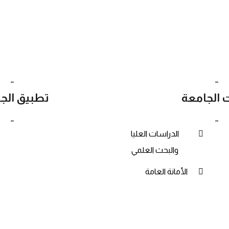
_
_
ت الجامعة
تطبيق الج
_
_
الدراسات العليا
Google Play
والبحث العلمي
الأمانة العامة
ميع الحقوق محفوظة © 2023 - مركز تقنية المعلومات - جامعة المهرة