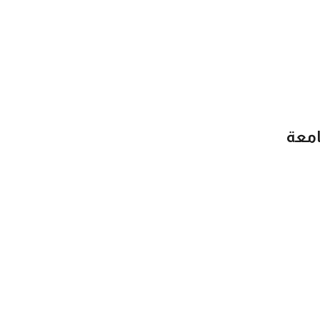
امعة
App Store