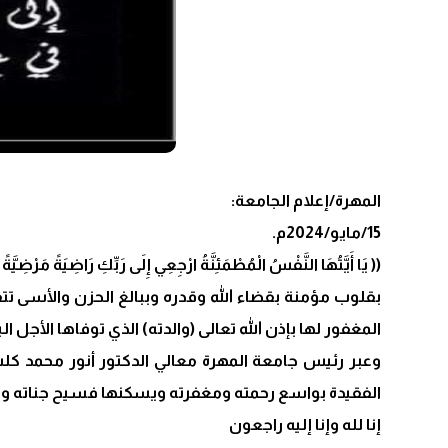
المهرة/إعلام الجامعة:
15/مايو/2024م.
(( يَا أَيَّتُهَا النَّفْسُ الْمُطْمَئِنَّةُ ارْجِعِي إِلَى رَبِّكِ رَاضِيَةً مَ
بقلوب مؤمنة بقضاء الله وقدره وببالغ الحزن والأسى ت
المغفور لها بإذن الله تعالى (والدته) الذي توفاها الأجل الي
وعبر رئيس جامعة المهرة معالي الدكتور أنور محمد كلشا
الفقيدة بواسع رحمته ومغفرته ويسكنها فسيح جناته ويل
إنا لله وإنا إليه راجعون