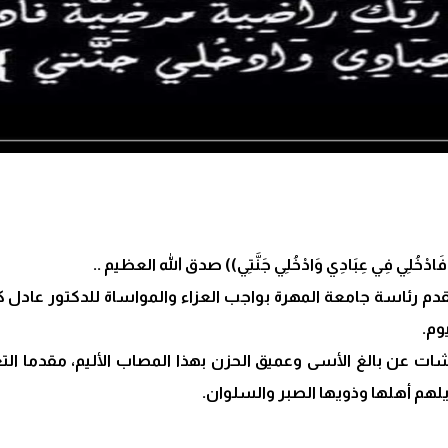
رْضِيَّةً فَادْخُلِي فِي عِبَادِي وَادْخُلِي جَنَّتِي)) صدق الله العظيم ..
تقدم رئاسة جامعة المهرة بواجب العزاء والمواساة للدكتور عادل
وم.
ت عن بالغ الأسى وعميق الحزن بهذا المصاب الأليم، مقدما التعازي
هم أهلها وذويها الصبر والسلوان.