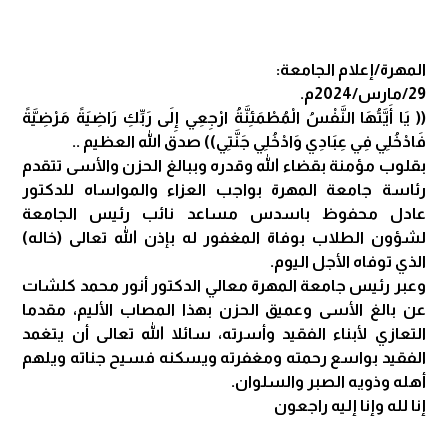
المهرة/إعلام الجامعة:
29/مارس/2024م.
(( يَا أَيَّتُهَا النَّفْسُ الْمُطْمَئِنَّةُ ارْجِعِي إِلَى رَبِّكِ رَاضِيَةً مَرْضِيَّةً
فَادْخُلِي فِي عِبَادِي وَادْخُلِي جَنَّتِي)) صدق الله العظيم ..
بقلوب مؤمنة بقضاء الله وقدره وببالغ الحزن والأسى تتقدم
رئاسة جامعة المهرة بواجب العزاء والمواساه للدكتور
عادل محفوظ باسدس مساعد نائب رئيس الجامعة
لشؤون الطلاب بوفاة المغفور له بإذن الله تعالى (خاله)
الذي توفاه الأجل اليوم.
وعبر رئيس جامعة المهرة معالي الدكتور أنور محمد كلشات
عن بالغ الأسى وعميق الحزن بهذا المصاب الأليم، مقدما
التعازي لأبناء الفقيد وأسرته، سائلا الله تعالى أن يتغمد
الفقيد بواسع رحمته ومغفرته ويسكنه فسيح جناته ويلهم
أهله وذويه الصبر والسلوان.
إنا لله وإنا إليه راجعون