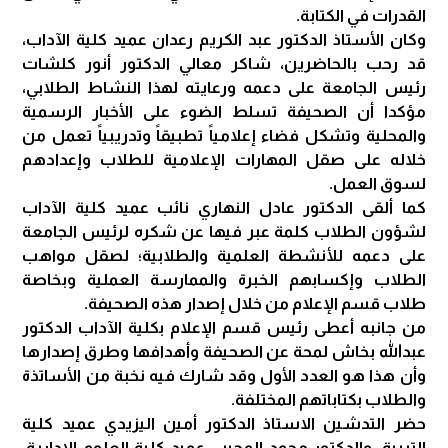
القدرات في الكتابة.
وكان الأستاذ الدكتور عبد الكريم رعدان عميد كلية الآداب،
قد رحب بالحاضرين، شاكر معالي الدكتور أنور كلشات
رئيس الجامعة على دعمه ورعايته لهذا النشاط الطلابي،
مؤكدا أن الصحيفة تسلط الضوء على الأخبار الرسمية
والمحلية وتشكل فضاء إعلامياً تطبيقاً وتدريبياً تعمل من
خلاله على صقل المهارات الإعلامية للطلاب وإعدادهم
لسوق العمل.
كما ألقى الدكتور عادل النهاري نائب عميد كلية الآداب
لشؤون الطلاب كلمة عبر فيها عن شكره لرئيس الجامعة
على دعمه للأنشطة العلمية والطلابية؛ لصقل مواهب
الطلاب وإكسابهم الخبرة والممارسة العملية وبخاصة
طلاب قسم الإعلام من خلال إصدار هذه الصحيفة.
من جانبه أعطى رئيس قسم الإعلام بكلية الآداب الدكتور
عبدالله بخاش لمحة عن الصحيفة وأهدافها وطرق إصدارها
وأن هذا هو العدد الأول وقد شارك فيه نخبة من الأساتذة
والطلاب بكتاباتهم المختلفة.
حضر التدشين الاستاذ الدكتور أمين اليزيدي عميد كلية
التربية، والدكتور محمد المجيبي عميد كلية العلوم الإدارية،