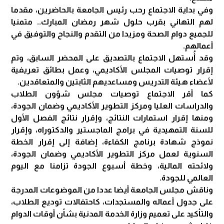
وفي بداية الاجتماع رحب رئيس الجامعة بالحاضرين، مقدما
لهم التهاني بقرب حلول شهر رمضان المبارك.. متمنيا
للجميع دوام الصحة ومزيدا من التقدم والنجاح والتوفيق في
أعمالهم.
وقد أُستهل الاجتماع بالتصديق على المحضر السابق، وتم
إقرار توصيات المجلس الأكاديمي، وعمل بطائق تعريفية
لأعضاء هيئة التدريس ومساعديهم الثابتين والمتعاقدين.
كما أقر الاجتماع توصيات مجلس شؤون الطلاب
والدراسات العليا ومركز التطوير الأكاديمي وضمان الجودة،
ومنها إقرار استمارات النتائج، وإقرار نتائج الفصل الأول
للسنة التمهيدية في برامج الماجستير والدكتوراه، وإقرار
نموذج شهادة برنامج الكفاءة، إضافة إلى إقرار الخطة
السنوية لعمل مركز التطوير الأكاديمي وضمان الجودة،
ولائحته المالية، وخطة أسبوع الجودة تزامنا مع اليوم
العالمي للجودة.
وناقش مجلس الجامعة أيضا عددا من الموضوعات المدرجة
على جدول أعماله والمستجدات، كاحتفالات توديع الطلاب،
والتأكيد على تعميم وزارة الخدمة المدنية بشأن أوقات الدوام