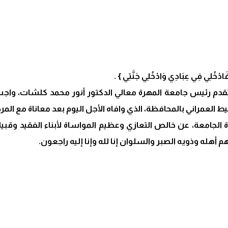
ةً فَادْخُلِي فِي عِبَادِي وَادْخُلِي جَنَّتِي } .
تقدم رئيس جامعة المهرة معالي الدكتور أنور محمد كلشات، واجب 
 العمراني بالمحافظة، الذي وافاه الأجل اليوم بعد معاناة مع الم
الجامعة، عن خالص التعازي وعظيم المواساة لأبناء الفقيد وقبيلة
هله وذويه الصبر والسلوان إنا لله وإنا إليه راجعون.