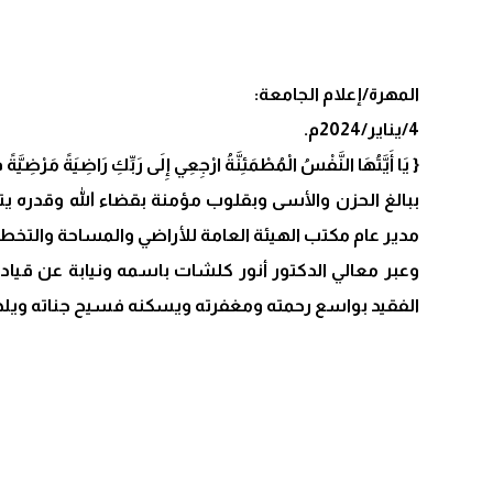
المهرة/إعلام الجامعة:
4/يناير/2024م.
‏{ يَا أَيَّتُهَا النَّفْسُ الْمُطْمَئِنَّةُ ارْجِعِي إِلَى رَبِّكِ رَاضِيَةً مَرْضِيَّ
ببالغ الحزن واﻷ‌سى وبقلوب مؤمنة بقضاء الله وقدره ي
مدير عام مكتب الهيئة العامة للأراضي والمساحة والتخطيط
وعبر معالي الدكتور أنور كلشات باسمه ونيابة عن قيادة 
الفقيد بواسع رحمته ومغفرته ويسكنه فسيح جناته ويلهم أ