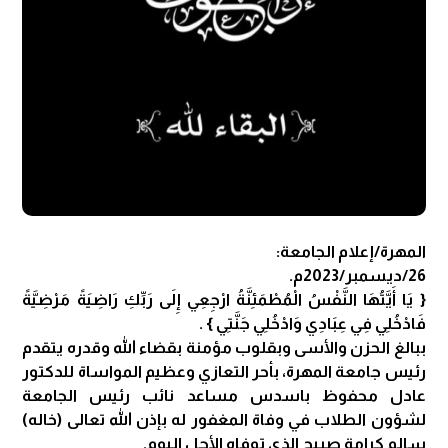
المهرة/إعلام الجامعة:
26/ديسمبر/2023م.
‏{ يَا أَيَّتُهَا النَّفْسُ الْمُطْمَئِنَّةُ ارْجِعِي إِلَى رَبِّكِ رَاضِيَةً مَرْضِيَّةً
فَادْخُلِي فِي عِبَادِي وَادْخُلِي جَنَّتِي } .
ببالغ الحزن واﻷسى وبقلوب مؤمنة بقضاء الله وقدره يتقدم
رئيس جامعة المهرة، بأحر التعازي وعظيم المواساة للدكتور
عادل محفوظ باسدس مساعد نائب رئيس الجامعة
لشؤون الطلاب في وفاة المغفور له بإذن الله تعالى (خاله)
سالم كرامة صبيح الذي توفاه الأجل اليوم.