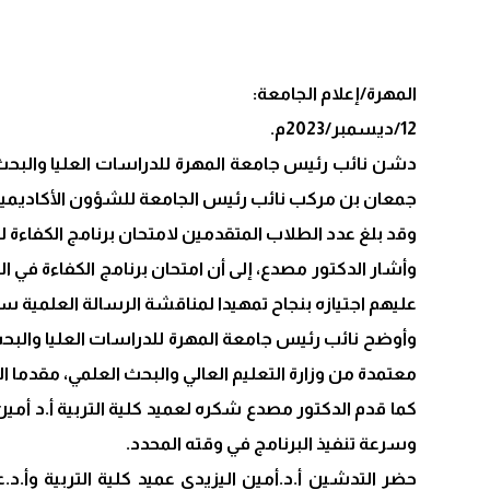
المهرة/إعلام الجامعة:
12/ديسمبر/2023م.
دشن نائب رئيس جامعة المهرة للدراسات العليا والبحث ال
جمعان بن مركب نائب رئيس الجامعة للشؤون الأكاديمية
وقد بلغ عدد الطلاب المتقدمين لامتحان برنامج الكفاءة لهذه الدورة (25) طالبا وطالبة من منتسبي 
وأشار الدكتور مصدع، إلى أن امتحان برنامج الكفاءة في ال
عليهم اجتيازه بنجاح تمهيدا لمناقشة الرسالة العلمية سو
وأوضح نائب رئيس جامعة المهرة للدراسات العليا والبحث
معتمدة من وزارة التعليم العالي والبحث العلمي، مقدما 
كما قدم الدكتور مصدع شكره لعميد كلية التربية أ.د أمي
وسرعة تنفيذ البرنامج في وقته المحدد.
حضر التدشين أ.د.أمين اليزيدي عميد كلية التربية وأ.د.