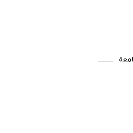
امعة
App Store