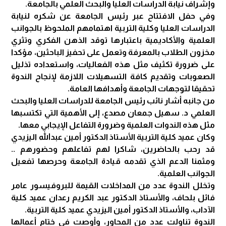
وإشراف نيابة الدراسات العليا والبحث العلمي بالجامعة.
وفي حفل الافتتاح عبر رئيس الجامعة عن شكره لنيابة
الدراسات العليا وكلية التربية اهتمامهم الملحوظ بالجوانب
العلمية والأكاديمية باعتبارها توقد الذهن الفكري وتثري
مخزون الطلاب بالمعرفة وتعمل على تحفيز الباحثين، مؤكدا
على ضرورة تكثيف مثل هذه الفعاليات، واستعداده تذليل
الصعوبات وتقديم كافة التسهيلات اللازمة لإنجاح الندوة
تحقيقا لتوجهات الجامعة وأهدافها العامة.
من جانبه أشار نائب رئيس الجامعة للدراسات العليا والبحث
العلمي د. سهيل جمعان مصدع، إلى الأهمية التي تكتسبها
مثل هذه الندوات العلمية وضرورة التفاعل الإيجابي معها.
وكان عميد كلية التربية الأستاذ الدكتور أمين عبدالله اليزيدي
قد رحب بالحاضرين، شاكرا لهم تفاعلهم وحضورهم ..
ومثمنا الدعم الذي تقدمه قيادة الجامعة وحرصها تفعيل
الجوانب العلمية.
وتخلل الندوة عدد من المداخلات القيمة للبروفيسور عامر
فائل بلحاف، والأستاذ الدكتور عبد الكريم رعدان عميد كلية
الآداب، والأستاذ الدكتور أمين اليزيدي عميد كلية التربية.
الندوة تناولت عدد من المحاور، وأوصت في ختام أعمالها