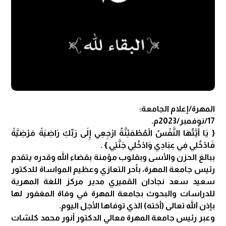
المهرة/إعلام الجامعة:
17/نوفمبر/2023م.
‏{ يَا أَيَّتُهَا النَّفْسُ الْمُطْمَئِنَّةُ ارْجِعِي إِلَى رَبِّكِ رَاضِيَةً مَرْضِيَّةً
فَادْخُلِي فِي عِبَادِي وَادْخُلِي جَنَّتِي } .
ببالغ الحزن واﻷ‌سى وبقلوب مؤمنة بقضاء الله وقدره يتقدم
رئيس جامعة المهرة، بأحر التعازي وعظيم المواساة للدكتور
سعيد سعد نجادان القميري مدير مركز اللغة المهرية
للدراسات والبحوث بجامعة المهرة في وفاة المغفور لها
بإذن الله تعالى (أخته) الذي توفاها الأجل اليوم.
وعبر رئيس جامعة المهرة معالي الدكتور أنور محمد كلشات