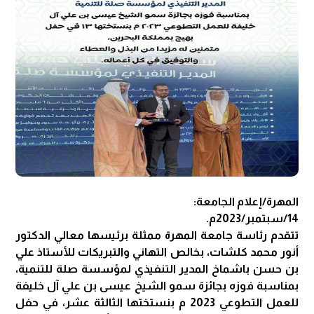
المهرة/إعلام الجامعة:
14/سبتمبر/2023م.
تتقدم رئاسة جامعة المهرة ممثلة برئيسها معالي الدكتور
أنور محمد كلشات، بخالص التهاني والتبريكات للأستاذ علي
بن حسن باشماخ المدير التنفيذي لمؤسسة صلة للتنمية،
بمناسبة فوزه بجائزة سمو الشيخ عيسى بن علي آل خليفة
للعمل التطوعي 2023 م بنستختها الثالثة عشر، في حفل