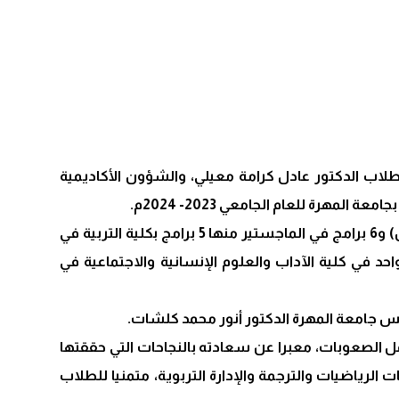
طلاب الدكتور عادل كرامة معيلي، والشؤون الأكاديمية
مهرة للعام الجامعي 2023- 2024م.
وشمل التدشين 3 برامج في الدكتوره بكلية التربية في تخصصات (الفقه وأصوله والأدب والنقد والمناهج وطرائق التدريس) و6 برامج في الماجستير منها 5 برامج بكلية التربية في
حد في كلية الآداب والعلوم الإنسانية والاجتماعية في
مل الصعوبات، معبرا عن سعادته بالنجاحات التي حققتها
لرياضيات والترجمة والإدارة التربوية، متمنيا للطلاب