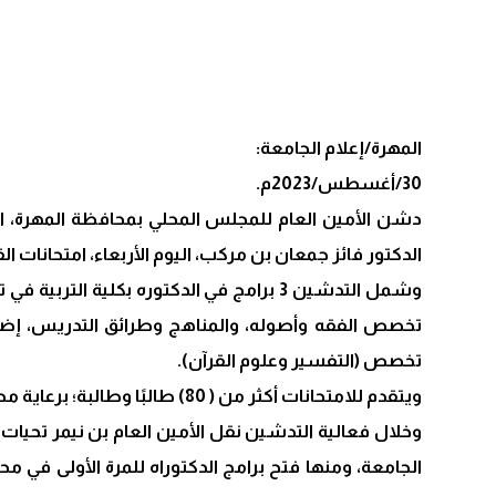
المهرة/إعلام الجامعة:
30/أغسطس/2023م.
دشن الأمين العام للمجلس المحلي بمحافظة المهرة، الأ
الدكتور فائز جمعان بن مركب، اليوم الأربعاء، امتحانات القبول
تخصص الفقه وأصوله، والمناهج وطرائق التدريس، إضافة إ
تخصص (التفسير وعلوم القرآن).
ويتقدم للامتحانات أكثر من ( 80) طالبًا وطالبة؛ برعاية محافظة محافظة المهرة معالي الأستاذ محمد علي ياسر، ومعالي رئيس جامعة المهرة الدكتور أنور محمد كلشات.
وخلال فعالية التدشين نقل الأمين العام بن نيمر تحيات
الجامعة، ومنها فتح برامج الدكتوراه للمرة الأولى في 