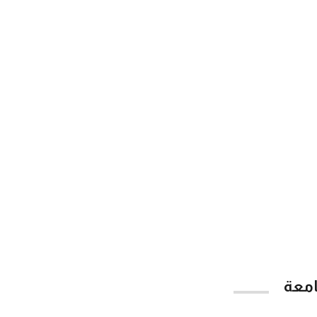
امعة
App Store