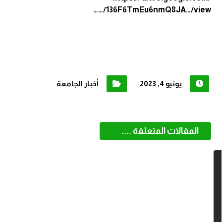
…/136F6TmEu6nmQ8JA…/view…
يونيو 4, 2023
أخبار الجامعة
المقالات المتعلقة ....